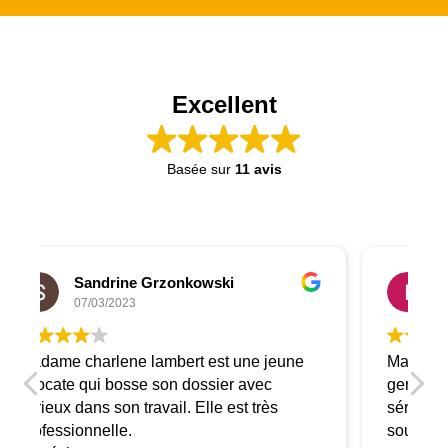
Excellent
Basée sur
11 avis
Imad El mainy
05/12/2022
 jeune
Madame Charlenne est une personne très
ec
gentille et à l’écoute de la personne
rès
sérieuse dans son travail. Je vous
souhaite tout le bonheur du monde. Bon