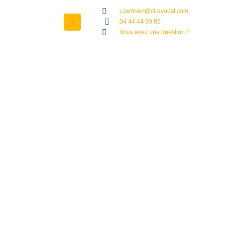
c.lambert@cl-avocat.com
04 44 44 90 85
Vous avez une question ?