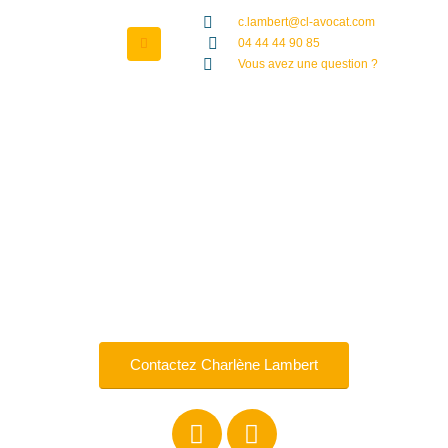
c.lambert@cl-avocat.com
04 44 44 90 85
Vous avez une question ?
Les
honoraires
Contactez Charlène Lambert